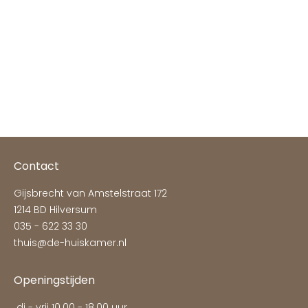
Meubels en raamdecoratie
woning Noordwijk
Bekijk de foto's
Contact
Gijsbrecht van Amstelstraat 172
1214 BD Hilversum
035 - 622 33 30
thuis@de-huiskamer.nl
Openingstijden
di - vrij 10.00 - 18.00 uur