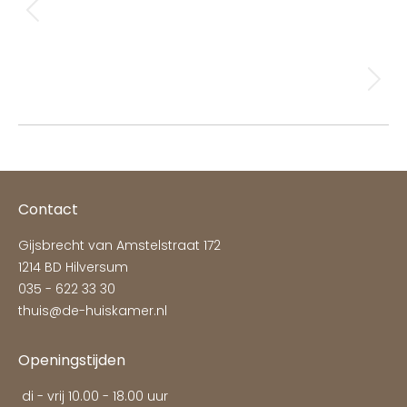
navigation
Houten jaloezieën woonkamer Blaricum
Previous
album:
NEXT
Raamdecoratie slaapkamer Hilversum
Next
album:
Contact
Gijsbrecht van Amstelstraat 172
1214 BD Hilversum
035 - 622 33 30
thuis@de-huiskamer.nl
Openingstijden
di - vrij 10.00 - 18.00 uur