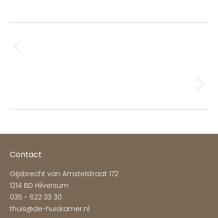
Album
PREVIOUS
navigation
Meubels en raamdecoratie woning Noordwijk
Previous
album:
NEXT
Raamdecoratie keuken Hilversum
Next
album:
Contact
Gijsbrecht van Amstelstraat 172
1214 BD Hilversum
035 - 622 33 30
thuis@de-huiskamer.nl