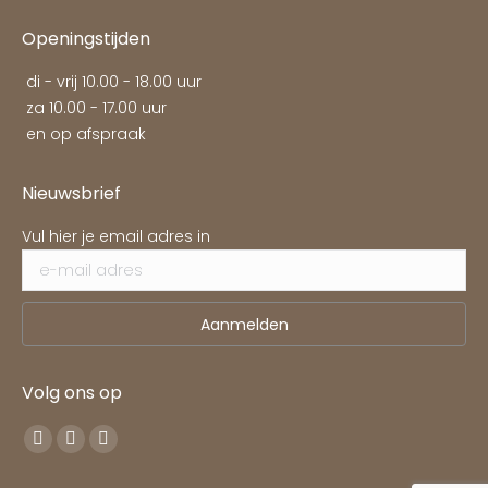
Openingstijden
di - vrij 10.00 - 18.00 uur
za 10.00 - 17.00 uur
en op afspraak
Nieuwsbrief
Vul hier je email adres in
Volg ons op
Vind ons op:
Facebook
Pinterest
Instagram
page
page
page