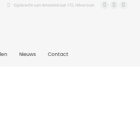
Gijsbrecht van Amstelstraat 172, Hilversum
Facebook
Instagra
Pinter
page
page
page
opens
opens
open
in
in
in
new
new
new
window
window
wind
len
Nieuws
Contact