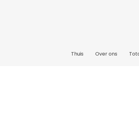
Thuis
Over ons
Tota
Eijffinger
4 september 2024