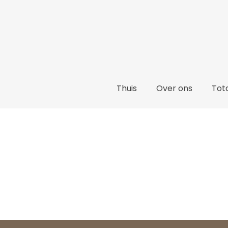
Thuis
Thuis
Over ons
Tota