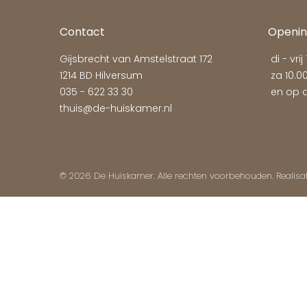
Contact
Openin
Gijsbrecht van Amstelstraat 172
di - vrij
1214 BD Hilversum
za 10.00
035 - 622 33 30
en op a
thuis@de-huiskamer.nl
© 2026 De Huiskamer. Alle rechten voorbehouden. Realisa