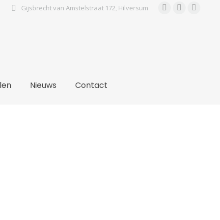
Gijsbrecht van Amstelstraat 172, Hilversum
Facebook
Instagra
Pinter
page
page
page
opens
opens
open
in
in
in
new
new
new
window
window
wind
len
Nieuws
Contact