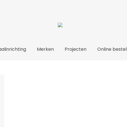
Over ons
Totaalinrichting
Merken
Proje
alinrichting
Merken
Projecten
Online bestel