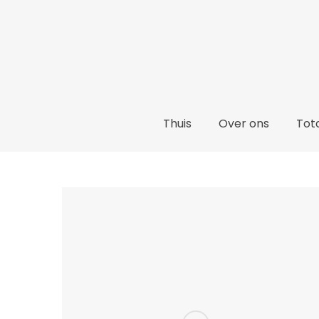
Thuis
Thuis
Over ons
Tota