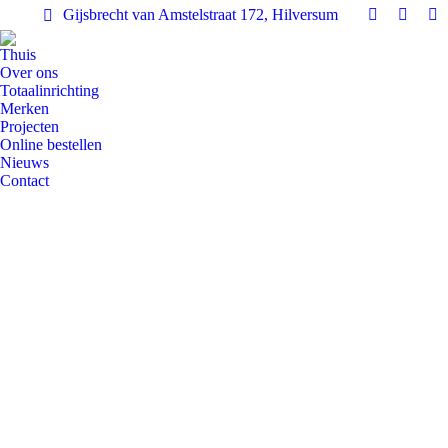
Gijsbrecht van Amstelstraat 172, Hilversum
Facebook
Instag
Pi
page
page
pa
Thuis
opens
opens
op
Over ons
Totaalinrichting
in
in
in
Merken
new
new
n
Projecten
window
windo
w
Online bestellen
Nieuws
Contact