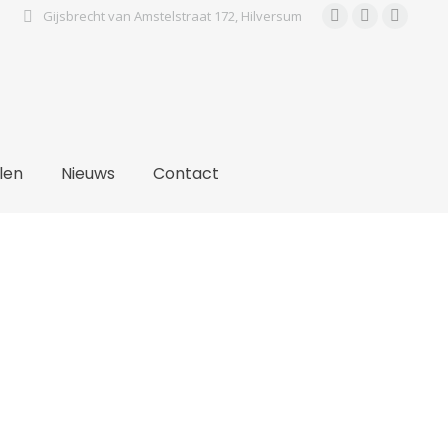
Gijsbrecht van Amstelstraat 172, Hilversum
Facebook
Instagra
Pinter
page
page
page
opens
opens
open
in
in
in
new
new
new
window
window
wind
len
Nieuws
Contact