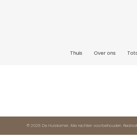
Thuis
Thuis
Over ons
Tota
© 2026 De Huiskamer. Alle rechten voorbehouden. Realisa