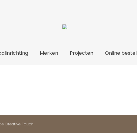
Over ons
Totaalinrichting
Merken
Proje
alinrichting
Merken
Projecten
Online bestel
tie
Creative Touch