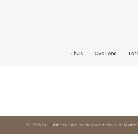
Thuis
Thuis
Over ons
Tota
© 2026 De Huiskamer. Alle rechten voorbehouden. Realisa