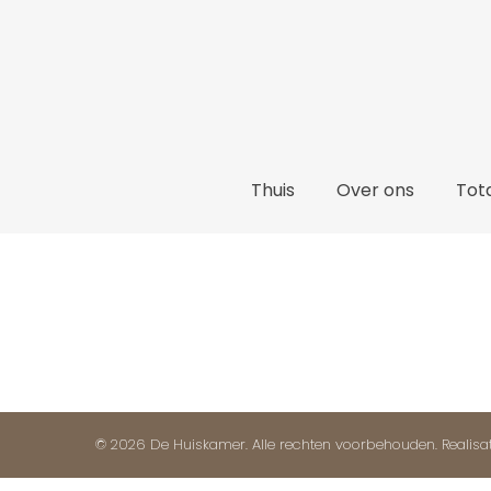
Thuis
Thuis
Over ons
Tota
© 2026 De Huiskamer. Alle rechten voorbehouden. Realisa