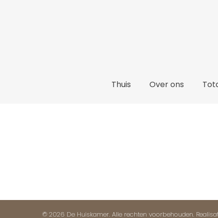
Thuis
Thuis
Over ons
Tota
© 2026 De Huiskamer. Alle rechten voorbehouden. Realisa