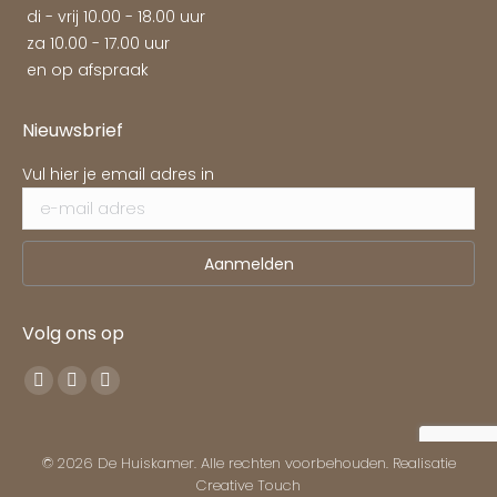
di - vrij 10.00 - 18.00 uur
za 10.00 - 17.00 uur
en op afspraak
Nieuwsbrief
Vul hier je email adres in
Volg ons op
Vind ons op:
Facebook
Pinterest
Instagram
page
page
page
opens
opens
opens
© 2026 De Huiskamer. Alle rechten voorbehouden. Realisatie
in
in
in
Creative Touch