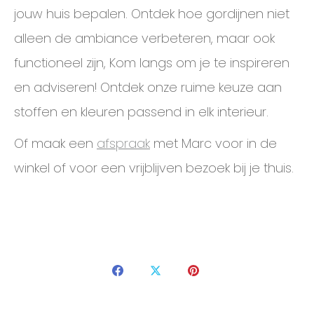
jouw huis bepalen. Ontdek hoe gordijnen niet
alleen de ambiance verbeteren, maar ook
functioneel zijn, Kom langs om je te inspireren
en adviseren! Ontdek onze ruime keuze aan
stoffen en kleuren passend in elk interieur.
Of maak een
afspraak
met Marc voor in de
winkel of voor een vrijblijven bezoek bij je thuis.
Delen mag!
Share
Share
Share
on
on
on