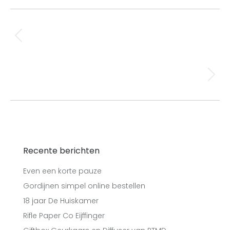
Facebook
X
Pinterest
Post
PREVIOUS
navigation
Jaloezie voor de badkamer
Previous
post:
NEXT
Kussens van Claudi sfeermakers voor op de bank
Next
post:
Recente berichten
Even een korte pauze
Gordijnen simpel online bestellen
18 jaar De Huiskamer
Rifle Paper Co Eijffinger