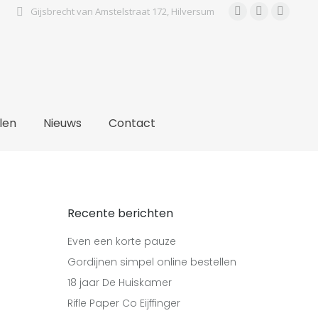
Gijsbrecht van Amstelstraat 172, Hilversum
Facebook
Instagra
Pinter
cten
Online bestellen
Nieuws
Contact
page
page
page
opens
opens
open
in
in
in
new
new
new
window
window
wind
len
Nieuws
Contact
Recente berichten
Even een korte pauze
Gordijnen simpel online bestellen
18 jaar De Huiskamer
Rifle Paper Co Eijffinger