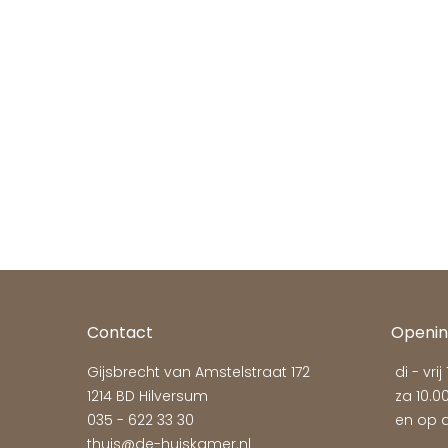
Contact
Openin
Gijsbrecht van Amstelstraat 172
di - vrij
1214 BD Hilversum
za 10.00
035 - 622 33 30
en op a
thuis@de-huiskamer.nl