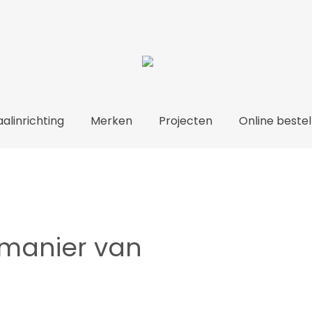
Over ons
Totaalinrichting
Merken
Proje
alinrichting
Merken
Projecten
Online bestel
 manier van