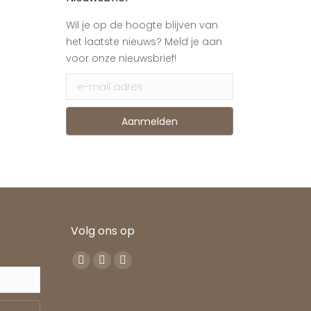
Wil je op de hoogte blijven van
het laatste nieuws? Meld je aan
voor onze nieuwsbrief!
Volg ons op
Vind ons op:
Facebook
Pinterest
Instagram
page
page
page
opens
opens
opens