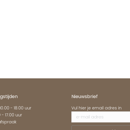
gstijden
Nieuwsbrief
 10.00 - 18.00 uur
Vul hier je email adres in
 - 17.00 uur
fspraak